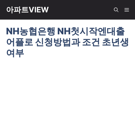
컨
아파트VIEW
메
텐
츠
NH농협은행 NH첫시작엔대출
뉴
로
어플로 신청방법과 조건 초년생
건
너
여부
뛰
기