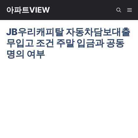
컨
아파트VIEW
메
텐
츠
JB우리캐피탈 자동차담보대출
뉴
로
무입고 조건 주말 입금과 공동
건
너
명의 여부
뛰
기