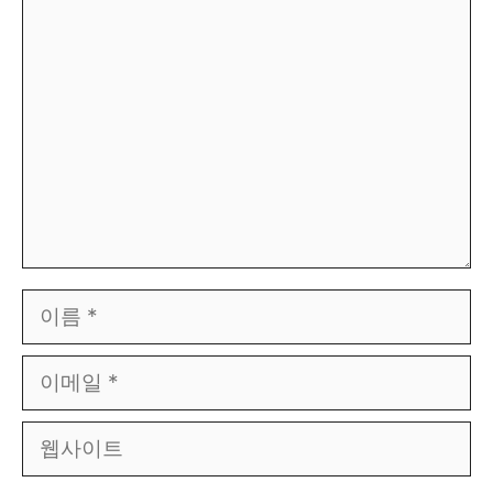
댓
글
이
름
이
메
일
웹
사