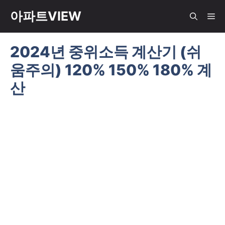
컨
아파트VIEW
메
텐
츠
2024년 중위소득 계산기 (쉬
뉴
로
움주의) 120% 150% 180% 계
건
너
산
뛰
기