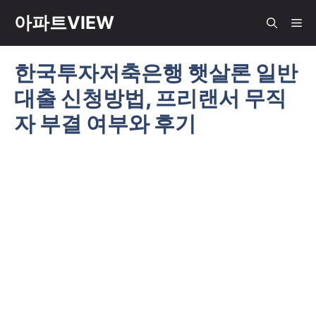
컨
아파트VIEW
메
텐
츠
한국투자저축은행 햇살론 일반
뉴
로
대출 신청방법, 프리랜서 무직
건
너
자 부결 여부와 후기
뛰
기