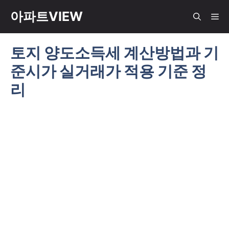
컨
아파트VIEW
메
텐
츠
토지 양도소득세 계산방법과 기
뉴
로
준시가 실거래가 적용 기준 정
건
너
리
뛰
기