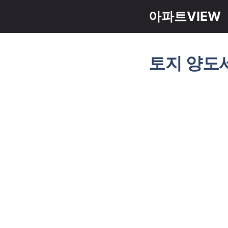
컨
아파트VIEW
텐
츠
로
토지 양도
건
너
뛰
기