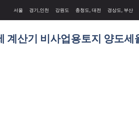
서울
경기,인천
강원도
충청도, 대전
경상도, 부산
세 계산기 비사업용토지 양도세율