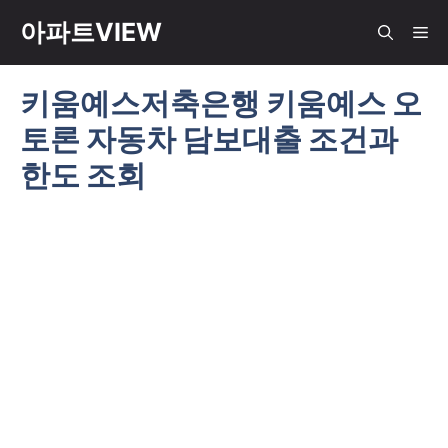
컨
아파트VIEW
메
텐
츠
키움예스저축은행 키움예스 오
뉴
로
토론 자동차 담보대출 조건과
건
너
한도 조회
뛰
기