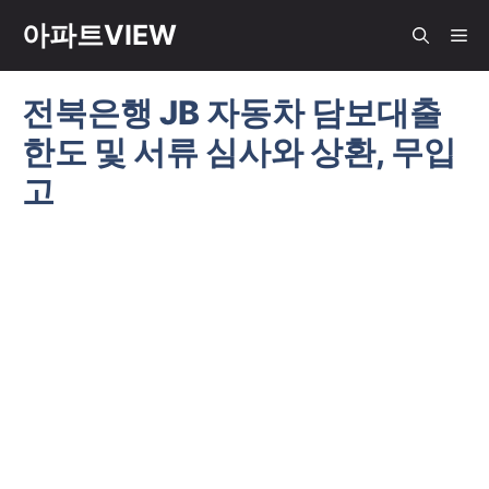
컨
아파트VIEW
메
텐
츠
전북은행 JB 자동차 담보대출
뉴
로
한도 및 서류 심사와 상환, 무입
건
너
고
뛰
기