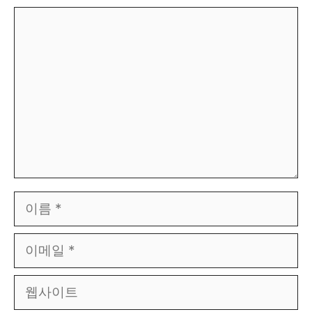
댓
글
이
름
이
메
일
웹
사