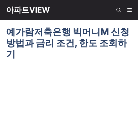
컨
아파트VIEW
메
텐
츠
예가람저축은행 빅머니M 신청
뉴
로
방법과 금리 조건, 한도 조회하
건
너
기
뛰
기