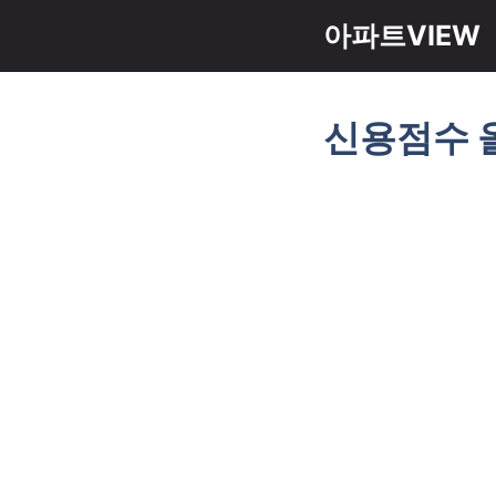
컨
아파트VIEW
텐
츠
로
신용점수 
건
너
뛰
기