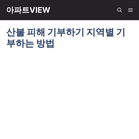
컨
아파트VIEW
메
텐
츠
산불 피해 기부하기 지역별 기
뉴
로
부하는 방법
건
너
뛰
기