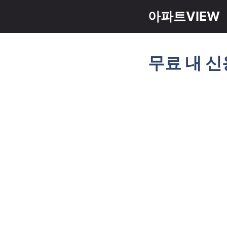
컨
아파트VIEW
텐
츠
로
무료 내 신
건
너
뛰
기