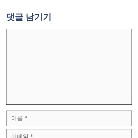
댓글 남기기
댓
글
이
름
이