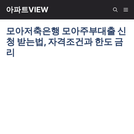
컨
아파트VIEW
메
텐
츠
모아저축은행 모아주부대출 신
뉴
로
청 받는법, 자격조건과 한도 금
건
너
리
뛰
기