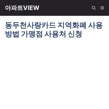
컨
아파트VIEW
메
텐
츠
동두천사랑카드 지역화폐 사용
뉴
로
방법 가맹점 사용처 신청
건
너
뛰
기