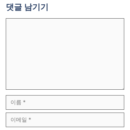
댓글 남기기
댓
글
이
름
이
메