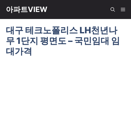
컨
아파트VIEW
메
텐
츠
대구 테크노폴리스 LH천년나
뉴
로
무 1단지 평면도 – 국민임대 임
건
너
대가격
뛰
기