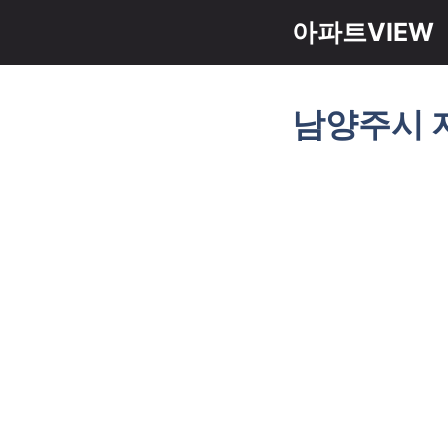
컨
아파트VIEW
텐
츠
로
남양주시 
건
너
뛰
기