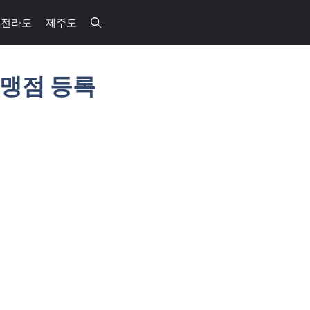
전라도
제주도
가맹점 등록