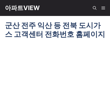
컨
아파트VIEW
메
텐
츠
군산 전주 익산 등 전북 도시가
뉴
로
스 고객센터 전화번호 홈페이지
건
너
뛰
기