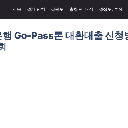
서울
경기,인천
강원도
충청도, 대전
경상도, 부산
 Go-Pass론 대환대출 신청
회