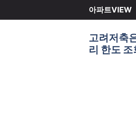
컨
아파트VIEW
텐
츠
로
고려저축은행
건
너
리 한도 조
뛰
기