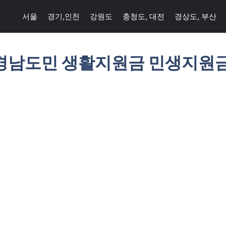
서울
경기,인천
강원도
충청도, 대전
경상도, 부산
경남도민 생활지원금 민생지원