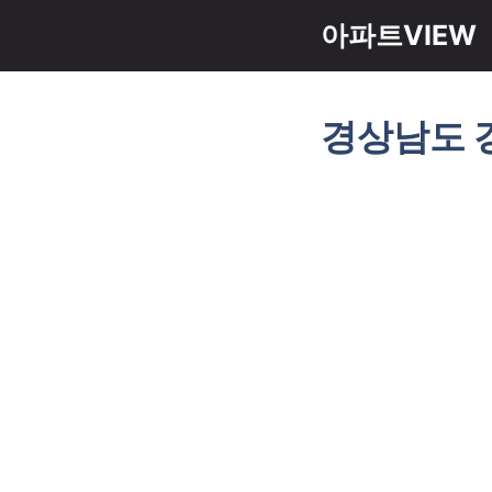
컨
아파트VIEW
텐
츠
로
경상남도 
건
너
뛰
기